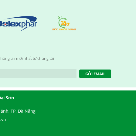
hông tin mới nhất từ chúng tôi
GỞI EMAIL
Đại Sơn
ánh, TP. Đà Nẵng
.vn