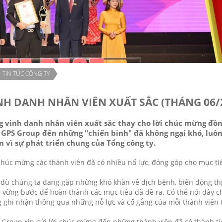
TIN TỨC CÔNG TY
NH DANH NHÂN VIÊN XUẤT SẮC (THÁNG 06/
g vinh danh nhân viên xuất sắc thay cho lời chúc mừng đồng
 GPS Group đến những "chiến binh" đã không ngại khó, luôn
 vì sự phát triển chung của Tổng công ty.
chúc mừng các thành viên đã có nhiều nổ lực, đóng góp cho mục ti
dù chúng ta đang gặp những khó khăn về dịch bệnh, biến động thị
, vững bước để hoàn thành các mục tiêu đã đề ra. Có thể nói đây c
 ghi nhận thông qua những nỗ lực và cố gắng của mỗi thành viên t
Group xin gửi lời chúc mừng đến những thành viên đã có thành tíc