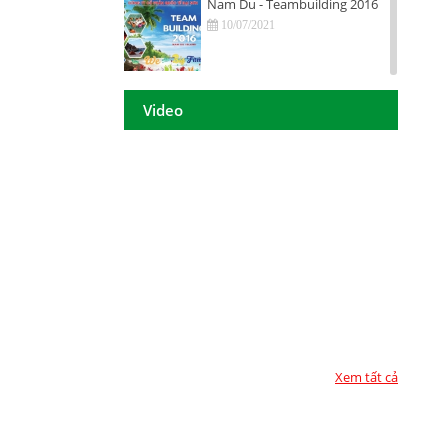
Nam Du - Teambuilding 2016
10/07/2021
Hội nghị tri ân khách hàng - Tiền
Giang 2016
Video
10/07/2021
DAISON GROUP Quảng Ngãi -
Hội nghị tri ân khách hàng 2016
10/07/2021
DAISON GROUP - ĐẠT GIẢI
THƯỞNG
10/07/2021
TOP 10 - DOANH NGHIỆP ĐẢM
BẢO CHẤT LƯỢNG 2017
10/07/2021
Xem tất cả
Họp mặt đầu năm 2017 tại TP.
Hồ Chí Minh