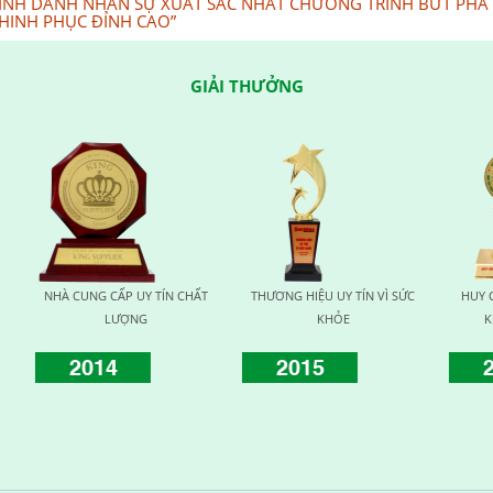
INH DANH NHÂN SỰ XUẤT SẮC NHẤT CHƯƠNG TRÌNH BỨT PHÁ
HINH PHỤC ĐỈNH CAO”
GIẢI THƯỞNG
TÍN CHẤT
THƯƠNG HIỆU UY TÍN VÌ SỨC
HUY CHƯƠNG VÀNG VÌ SỨC
KHỎE
KHỎE CỘNG ĐỒNG
2015
2016