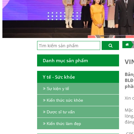
Danh mục sản phẩm
VI
Bản
Y tế - Sức khỏe
BLĐ
phần
Sự kiện y tế
Xin 
Kiến thức sức khỏe
Mặc 
Dược sĩ tư vấn
lòng
đáng
Kiến thức làm đẹp
GPS 