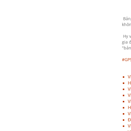
10/07/2021
Họp mặt đầu năm 2017 tại Đà
Bảng
Nẵng
khôn
10/07/2021
Hy v
Suối Voi - Lăng Cô Team
gia 
Building 2017
"bản
10/07/2021
#GP
CHƯƠNG TRÌNH KỶ NIỆM 10
NĂM THÀNH LẬP
10/07/2021
V
H
HỘI NGHỊ TRI ÂN KHÁCH HÀNG
V
- VĨNH LONG 2017
V
10/07/2021
V
H
TỔNG KẾT HOẠT ĐỘNG KINH
V
DOANH NĂM 2017 & CHIẾN
Đ
LƯỢC PHÁT TRIỂN NĂM 2018
V
10/07/2021