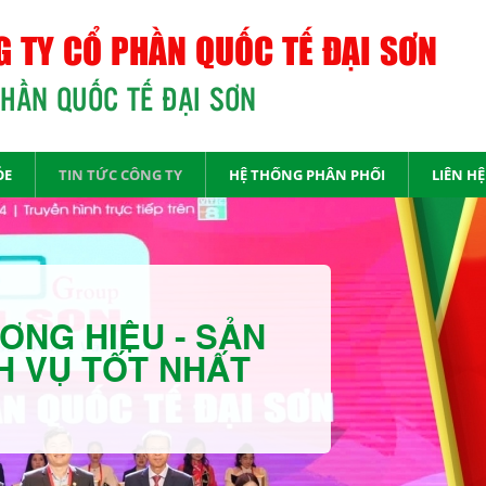
 TY CỔ PHẦN QUỐC TẾ ĐẠI SƠN
PHẦN QUỐC TẾ ĐẠI SƠN
ỎE
TIN TỨC CÔNG TY
HỆ THỐNG PHÂN PHỐI
LIÊN HỆ
ƠNG HIỆU - SẢN
H VỤ TỐT NHẤT