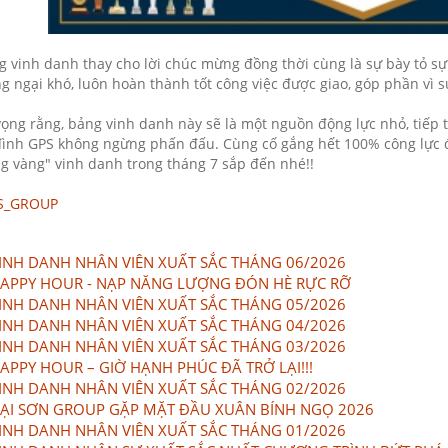
 vinh danh thay cho lời chúc mừng đồng thời cùng là sự bày tỏ 
g ngại khó, luôn hoàn thành tốt công việc được giao, góp phần vì s
ọng rằng, bảng vinh danh này sẽ là một nguồn động lực nhỏ, tiế
đình GPS không ngừng phấn đấu. Cùng cố gắng hết 100% công lực đ
g vàng" vinh danh trong tháng 7 sắp đến nhé!!
S_GROUP
INH DANH NHÂN VIÊN XUẤT SẮC THÁNG 06/2026
APPY HOUR - NẠP NĂNG LƯỢNG ĐÓN HÈ RỰC RỠ
INH DANH NHÂN VIÊN XUẤT SẮC THÁNG 05/2026
INH DANH NHÂN VIÊN XUẤT SẮC THÁNG 04/2026
INH DANH NHÂN VIÊN XUẤT SẮC THÁNG 03/2026
APPY HOUR – GIỜ HẠNH PHÚC ĐÃ TRỞ LẠI!!!
INH DANH NHÂN VIÊN XUẤT SẮC THÁNG 02/2026
ẠI SƠN GROUP GẶP MẶT ĐẦU XUÂN BÍNH NGỌ 2026
INH DANH NHÂN VIÊN XUẤT SẮC THÁNG 01/2026