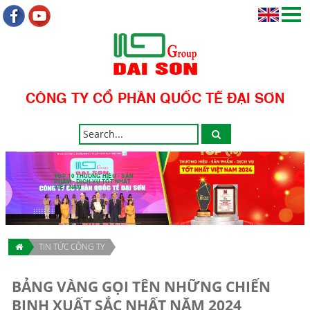
CÔNG TY CỔ PHẦN QUỐC TẾ ĐẠI SƠN
TOP 10 THƯƠNG HIỆU - SẢN
PHẨM - DỊCH VỤ TỐT NHẤT
VIỆT NAM
TIN TỨC CÔNG TY
BẢNG VÀNG GỌI TÊN NHỮNG CHIẾN
BINH XUẤT SẮC NHẤT NĂM 2024