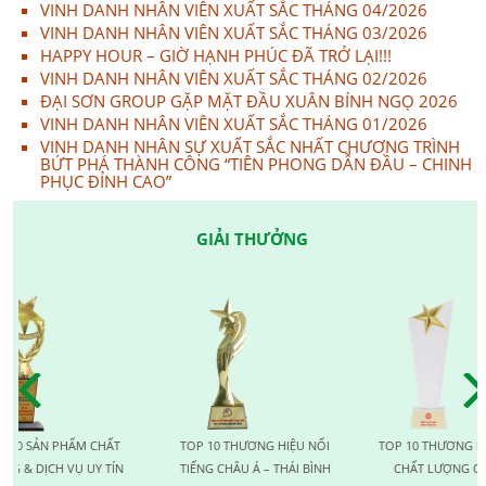
VINH DANH NHÂN VIÊN XUẤT SẮC THÁNG 04/2026
VINH DANH NHÂN VIÊN XUẤT SẮC THÁNG 03/2026
HAPPY HOUR – GIỜ HẠNH PHÚC ĐÃ TRỞ LẠI!!!
VINH DANH NHÂN VIÊN XUẤT SẮC THÁNG 02/2026
ĐẠI SƠN GROUP GẶP MẶT ĐẦU XUÂN BÍNH NGỌ 2026
VINH DANH NHÂN VIÊN XUẤT SẮC THÁNG 01/2026
VINH DANH NHÂN SỰ XUẤT SẮC NHẤT CHƯƠNG TRÌNH
BỨT PHÁ THÀNH CÔNG “TIÊN PHONG DẪN ĐẦU – CHINH
PHỤC ĐỈNH CAO”
GIẢI THƯỞNG
N PHẨM CHẤT
TOP 10 THƯƠNG HIỆU NỔI
TOP 10 THƯƠNG HIỆU VÀN
CH VỤ UY TÍN
TIẾNG CHÂU Á – THÁI BÌNH
CHẤT LƯỢNG QUỐC TẾ