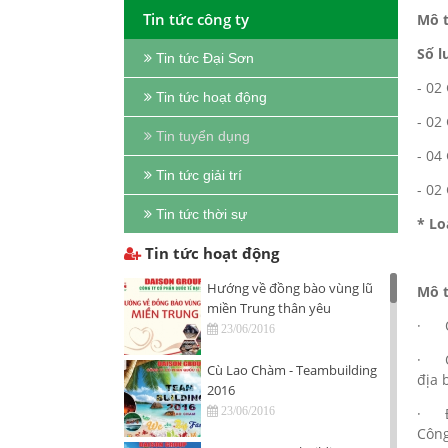
Tin tức công ty
Mô t
Số l
Tin tức Đại Sơn
- 0
Tin tức hoạt động
- 02
Tin tuyển dụng
- 0
Tin tức giải trí
- 0
Tin tức thời sự
* Lo
Tin tức hoạt động
Hướng về đồng bào vùng lũ
Mô t
miền Trung thân yêu
· Qu
23/06/2016
· Qu
Cù Lao Chàm - Teambuilding
địa 
2016
· Đả
23/06/2016
Công