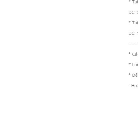
* Tạ
thu về cho các em nhỏ vùng sâu
ĐC: 
23/06/2016
ONE TEAM - ONE DREAM chặng
* Tạ
2: Nơi tình đồng đội thăng hoa
ĐC: 
23/06/2016
------
VINH DANH NHÂN VIÊN XUẤT
SẮC QUÝ III - 2018
* Cá
23/06/2016
* Lư
Cuộc thi ảnh NỤ CƯỜI GPS - gắn
* Để
kết yêu thương
23/06/2016
- Ho
20/10 cùng GPS Group - Phụ nữ
là để yêu thương
23/06/2016
Đồng hành cùng chương trình
Nụ cười GPS - Gắn kết yêu
thương