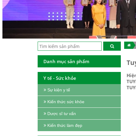
Danh mục sản phẩm
Tu
Hiệ
Y tế - Sức khỏe
TUYỂ
TUY
Sự kiện y tế
Kiến thức sức khỏe
Dược sĩ tư vấn
Kiến thức làm đẹp