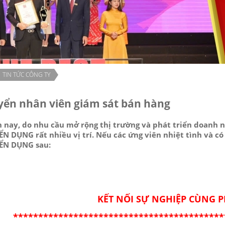
TIN TỨC CÔNG TY
yển nhân viên giám sát bán hàng
n nay, do nhu cầu mở rộng thị trường và phát triển doanh 
N DỤNG rất nhiều vị trí. Nếu các ứng viên nhiệt tình và có 
ỂN DỤNG sau:
KẾT NỐI SỰ NGHIỆP CÙNG P
******************************************