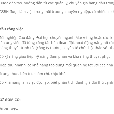
ợc đào tạo, hướng dẫn từ các quản lý, chuyên gia hàng đầu tron
BH được làm việc trong môi trường chuyên nghiệp, có nhiều cơ h
cầu công việc
t nghiệp Cao đẳng, Đại học chuyên ngành Marketing hoặc các tr
iên ứng viên đã từng công tác bên đoàn đội, hoạt động năng nổ các
năng thuyết trình tốt (công ty thường xuyên tổ chức hội thảo với k
 kỹ năng giao tiếp, kỹ năng đàm phán và khả năng thuyết phục.
ếp thu nhanh, có khả năng tạo dựng mối quan hệ tốt với các nhà
ung thực, kiên trì, chăm chỉ, chịu khó.
 khả năng làm việc độc lập, biết phân tích đánh giá đối thủ cạnh 
SƠ GỒM CÓ:
ơn xin việc.