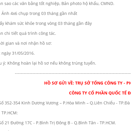
ản sao các văn bằng tốt nghiệp, Bản photo hộ khẩu, CMND.
2 Ảnh 4x6 chụp trong 03 tháng gần nhất
iấy khám sức khỏe trong vòng 03 tháng gần đây
ản chi tiết quá trình công tác.
ời gian và nơi nhận hồ sơ:
t ngày 31/05/2016.
u ý: Không hoàn lại hồ sơ nếu không trúng tuyển.
-------------------------------------------------------------------------------
HỒ SƠ GỬI VỀ: TRỤ SỞ TỔNG CÔNG TY -
CÔNG TY CỔ PHẦN QUỐC TẾ Đ
Số 352-354 Kinh Dương Vương – P.Hòa Minh – Q.Liên Chiểu - TP.Đà
i TP.HCM:
Số 21 Đường 17C - P.Bình Trị Đông B - Q.Bình Tân - TP.HCM.