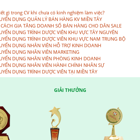
iết gì trong CV khi chưa có kinh nghiệm làm việc?
UYỂN DỤNG QUẢN LÝ BÁN HÀNG KV MIỀN TÂY
 CÁCH GIA TĂNG DOANH SỐ BÁN HÀNG CHO DÂN SALE
UYỂN DỤNG TRÌNH DƯỢC VIÊN KHU VỰC TÂY NGUYÊN
UYỂN DỤNG TRÌNH DƯỢC VIÊN KHU VỰC NAM TRUNG BỘ
UYỂN DỤNG NHÂN VIÊN HỖ TRỢ KINH DOANH
UYỂN DỤNG NHÂN VIÊN MARKETING
UYỂN DỤNG NHÂN VIÊN PHÒNG KINH DOANH
UYỂN DỤNG NHÂN VIÊN HÀNH CHÍNH NHÂN SỰ
UYỂN DỤNG TRÌNH DƯỢC VIÊN TẠI MIỀN TÂY
GIẢI THƯỞNG