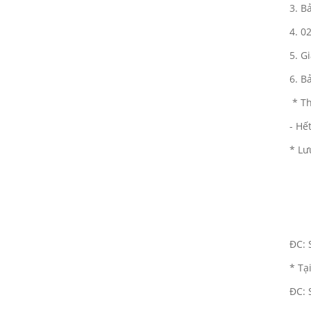
3. B
VINH DANH NHÂN VIÊN XUẤT
SẮC (THÁNG 12.2017)
4. 0
23/06/2016
5. G
HAPPY WEEKEND - Làm hết sức,
6. B
chơi hết mình
23/06/2016
* Th
NƠI TÌNH YÊU BẮT ĐẦU!
- Hế
23/06/2016
* Lư
Đồng hành cùng team building
2018
23/06/2016
ONE TEAM - ONE DREAM chặng
ĐC: 
1: Ngày hội lớn của những chiến
binh GPS
* Tạ
23/06/2016
ĐC: 
Đại Sơn Vĩnh Long: Kết hợp
cùng Nhà thuốc mang Trung