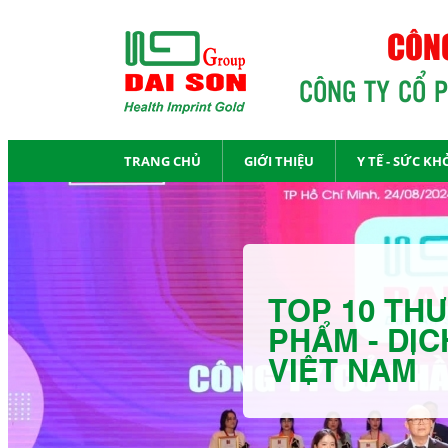
CÔNG
CÔNG TY CỔ 
TRANG CHỦ
GIỚI THIỆU
Y TẾ - SỨC KH
TOP 10 THƯ
PHẨM - DỊC
VIỆT NAM