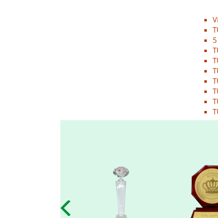
23/06/2016
Kết quả cuộc thi NỤ CƯỜI GPS
V
23/06/2016
T
5
T
ĐẤU TRƯỜNG ÂM NHẠC - Bạn
T
đã sẵn sàng để nổi tiếng?
T
23/06/2016
T
T
VINH DANH NHÂN VIÊN XUẤT
T
SẮC THÁNG 10/2018
T
23/06/2016
CHÚC MỪNG TEAM ĐÔNG NAM
BỘ HOÀN THÀNH XUẤT SẮC
MỤC TIÊU THÁNG 10/2018
23/06/2016
Cuộc thi ảnh: KHÁCH HÀNG
CỦA TÔI LÀ...
23/06/2016
CHÚC MỪNG SINH NHẬT CBNV