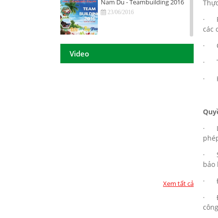
Nam Du - Teambuilding 2016
Thực
23/06/2016
· Ph
các 
Hội nghị tri ân khách hàng - Tiền
· Ch
Giang 2016
Video
· Th
23/06/2016
· Kế
DAISON GROUP Quảng Ngãi -
Hội nghị tri ân khách hàng 2016
23/06/2016
Quy
DAISON GROUP - ĐẠT GIẢI
· Lư
THƯỞNG
phép
23/06/2016
· Sa
TOP 10 - DOANH NGHIỆP ĐẢM
bảo 
BẢO CHẤT LƯỢNG 2017
· Đư
23/06/2016
Xem tất cả
· Đư
Họp mặt đầu năm 2017 tại TP.
công
Hồ Chí Minh