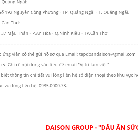
i Quảng Ngãi:
Số 192 Nguyễn Công Phương - TP. Quảng Ngãi - T. Quảng Ngãi.
i Cần Thơ:
137 Mậu Thân - P.An Hòa - Q.Ninh Kiều - TP.Cần Thơ
-----------------------------------------------------------------------------------------
c ứng viên có thể gửi hồ sơ qua Email: tapdoandaison@gmail.c
u ý: Ghi rõ nội dung vào tiêu đề email "Vị trí làm việc”
 biết thông tin chi tiết vui lòng liên hệ số điện thoại theo khu vự
ặc vui lòng liên hệ: 0935.0000.73.
DAISON GROUP - "DẤU ẤN SỨ