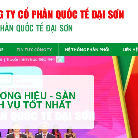
 TY CỔ PHẦN QUỐC TẾ ĐẠI SƠN
PHẦN QUỐC TẾ ĐẠI SƠN
ỎE
TIN TỨC CÔNG TY
HỆ THỐNG PHÂN PHỐI
LIÊN HỆ
ƠNG HIỆU - SẢN
H VỤ TỐT NHẤT