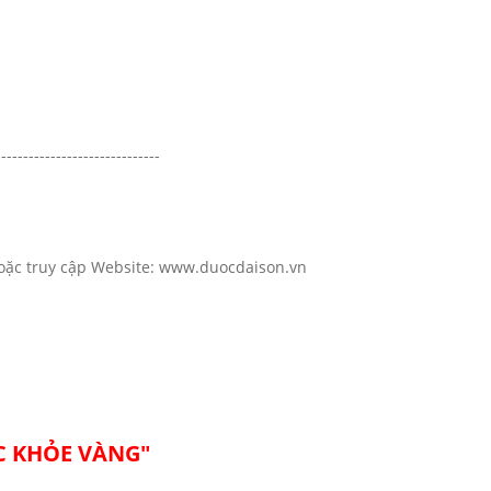
------------------------------
om
c hoặc truy cập Website: www.duocdaison.vn
C KHỎE VÀNG"