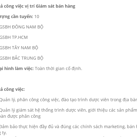
ả công việc vị trí Giám sát bán hàng
ượng cần tuyển:
10
2 GSBH ĐÔNG NAM BỘ
 GSBH TP.HCM
4 GSBH TÂY NAM BỘ
2 GSBH BẮC TRUNG BỘ
ại hình làm việc:
Toàn thời gian cố định.
ả công việc:
ản lý, phân công công việc, đào tạo trình dược viên trong địa bà
ản lý giám sát hệ thống trình dược viên, giới thiệu các sản phẩm 
bàn được phân công
m bảo thực hiện đầy đủ và đúng các chính sách marketing, bán 
 ty.