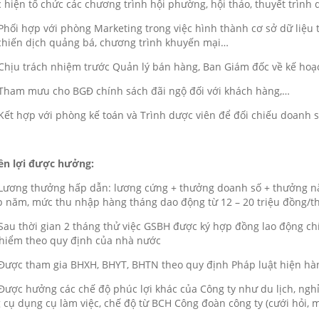
 hiện tổ chức các chương trình hội phường, hội thảo, thuyết trình
ối hợp với phòng Marketing trong việc hình thành cơ sở dữ liệu th
chiến dịch quảng bá, chương trình khuyến mại…
ịu trách nhiệm trước Quản lý bán hàng, Ban Giám đốc về kế hoạ
am mưu cho BGĐ chính sách đãi ngộ đối với khách hàng,…
t hợp với phòng kế toán và Trình dược viên để đối chiếu doanh s
ền lợi được hưởng:
ơng thưởng hấp dẫn: lương cứng + thưởng doanh số + thưởng năm 
 năm, mức thu nhập hàng tháng dao động từ 12 – 20 triệu đồng/t
u thời gian 2 tháng thử việc GSBH được ký hợp đồng lao động ch
hiểm theo quy định của nhà nước
ợc tham gia BHXH, BHYT, BHTN theo quy định Pháp luật hiện hà
ợc hưởng các chế độ phúc lợi khác của Công ty như du lịch, nghỉ 
 cụ dụng cụ làm việc, chế độ từ BCH Công đoàn công ty (cưới hỏi, m