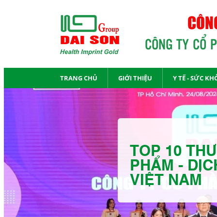
CÔNG
CÔNG TY CỔ 
TRANG CHỦ
GIỚI THIỆU
Y TẾ - SỨC KH
TOP 10 THƯ
PHẨM - DỊC
VIỆT NAM