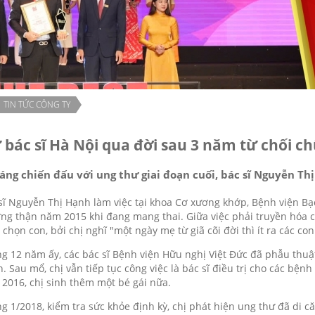
TIN TỨC CÔNG TY
 bác sĩ Hà Nội qua đời sau 3 năm từ chối c
áng chiến đấu với ung thư giai đoạn cuối, bác sĩ Nguyễn Th
sĩ Nguyễn Thị Hạnh làm việc tại khoa Cơ xương khớp, Bệnh viện Bạc
ng thận năm 2015 khi đang mang thai. Giữa việc phải truyền hóa ch
 chọn con, bởi chị nghĩ "một ngày mẹ từ giã cõi đời thì ít ra các c
g 12 năm ấy, các bác sĩ Bệnh viện Hữu nghị Việt Đức đã phẫu thuật
. Sau mổ, chị vẫn tiếp tục công việc là bác sĩ điều trị cho các bệ
2016, chị sinh thêm một bé gái nữa.
g 1/2018, kiểm tra sức khỏe định kỳ, chị phát hiện ung thư đã di că