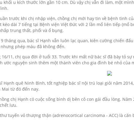
u khối u kích thước lớn gần 10 cm. Dù vậy chị vẫn đi làm, một mìn
đình.
tuần trước khi chị nhập viện, chồng chị mới hay tin về bệnh tình củ
t kéo dài 7 tiếng tại Bệnh viện Việt Đức với 2 lần mổ liên tiếp (mổ 
khắp trung thất, phổi và ổ bụng.
 9 tháng qua, bác sĩ Hạnh vẫn luôn lạc quan, kiên cường chiến đấu 
 nhưng phép màu đã không đến.
 16/11, chị qua đời ở tuổi 33. Trước khi mất nữ bác sĩ đã bày tỏ 
h ước nguyện sinh thêm một thành viên cho gia đình bé nhỏ của 
sĩ Hạnh quê Ninh Bình, tốt nghiệp bác sĩ nội trú loại giỏi năm 2014
 Mai từ đó đến nay.
hồng chị Hạnh có cuộc sống bình dị bên cô con gái đầu lòng. Năm 
 chết lưu.
thư tuyến vỏ thượng thận (adrenocortical carcinoma - ACC) là căn