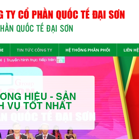
 TY CỔ PHẦN QUỐC TẾ ĐẠI SƠN
PHẦN QUỐC TẾ ĐẠI SƠN
ỎE
TIN TỨC CÔNG TY
HỆ THỐNG PHÂN PHỐI
LIÊN HỆ
ƠNG HIỆU - SẢN
H VỤ TỐT NHẤT