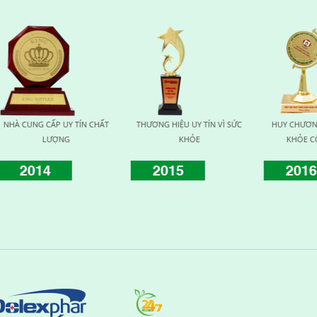
TÍN CHẤT
THƯƠNG HIỆU UY TÍN VÌ SỨC
HUY CHƯƠNG VÀNG VÌ SỨC
KHỎE
KHỎE CỘNG ĐỒNG
2015
2016