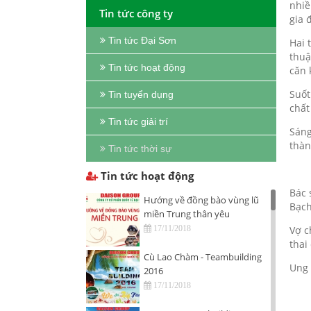
nhiề
Tin tức công ty
gia 
Tin tức Đại Sơn
Hai 
thuậ
Tin tức hoạt động
căn 
Suốt
Tin tuyển dụng
chất
Tin tức giải trí
Sáng
thàn
Tin tức thời sự
Tin tức hoạt động
Bác 
Hướng về đồng bào vùng lũ
Bạch
miền Trung thân yêu
Vợ c
17/11/2018
thai
Cù Lao Chàm - Teambuilding
Ung 
2016
17/11/2018