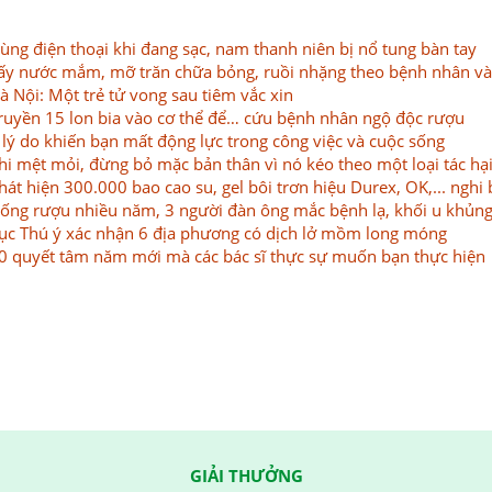
ùng điện thoại khi đang sạc, nam thanh niên bị nổ tung bàn tay
ấy nước mắm, mỡ trăn chữa bỏng, ruồi nhặng theo bệnh nhân và
à Nội: Một trẻ tử vong sau tiêm vắc xin
ruyền 15 lon bia vào cơ thể để… cứu bệnh nhân ngộ độc rượu
 lý do khiến bạn mất động lực trong công việc và cuộc sống
hi mệt mỏi, đừng bỏ mặc bản thân vì nó kéo theo một loại tác hại
hát hiện 300.000 bao cao su, gel bôi trơn hiệu Durex, OK,... nghi 
ống rượu nhiều năm, 3 người đàn ông mắc bệnh lạ, khối u khủng
ục Thú ý xác nhận 6 địa phương có dịch lở mồm long móng
0 quyết tâm năm mới mà các bác sĩ thực sự muốn bạn thực hiện
GIẢI THƯỞNG