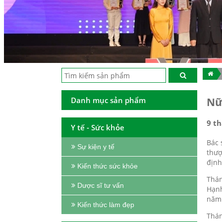
Danh mục sản phẩm
Nữ
9 th
Y tế - Sức khỏe
Bác 
Sự kiện y tế
thượ
định
Kiến thức sức khỏe
Thán
Dược sĩ tư vấn
Hạnh
năm 
Kiến thức làm đẹp
Thán