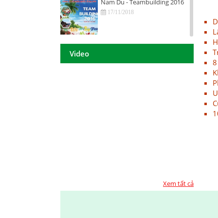
Nam Du - Teambuilding 2016
17/11/2018
D
L
H
Hội nghị tri ân khách hàng - Tiền
T
Giang 2016
Video
8
17/11/2018
K
DAISON GROUP Quảng Ngãi -
P
Hội nghị tri ân khách hàng 2016
U
C
17/11/2018
1
DAISON GROUP - ĐẠT GIẢI
THƯỞNG
17/11/2018
TOP 10 - DOANH NGHIỆP ĐẢM
BẢO CHẤT LƯỢNG 2017
17/11/2018
Xem tất cả
Họp mặt đầu năm 2017 tại TP.
Hồ Chí Minh