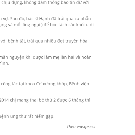
h chịu đựng, không dám thông báo tin dữ với
a vợ. Sau đó, bác sĩ Hạnh đã trải qua ca phẫu
bụng và mổ lồng ngực) để bóc tách các khối u di
với bệnh tật, trải qua nhiều đợt truyền hóa
sự mãn nguyện khi được làm mẹ lần hai và hoàn
mình.
, công tác tại khoa Cơ xương khớp, Bệnh viện
2014 chị mang thai bé thứ 2 được 6 tháng thì
 bệnh ung thư rất hiếm gặp.
Theo vnexpress