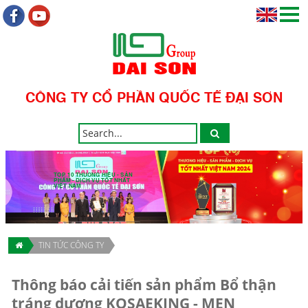
CÔNG TY CỔ PHẦN QUỐC TẾ ĐẠI SƠN
TOP 10 THƯƠNG HIỆU - SẢN
PHẨM - DỊCH VỤ TỐT NHẤT
VIỆT NAM
TIN TỨC CÔNG TY
Thông báo cải tiến sản phẩm Bổ thận
tráng dương KOSAEKING - MEN