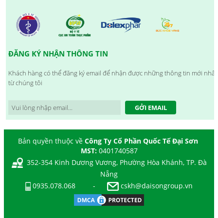
ĐĂNG KÝ NHẬN THÔNG TIN
Khách hàng có thể đăng ký email để nhận được những thông tin mới nhất
từ chúng tôi
GỞI EMAIL
Bản quyền thuộc về
Công Ty Cổ Phần Quốc Tế Đại Sơn
MST:
0401740587
352-354 Kinh Dương Vương, Phường Hòa Khánh, TP. Đà
Nẵng
0935.078.068
-
cskh@daisongroup.vn