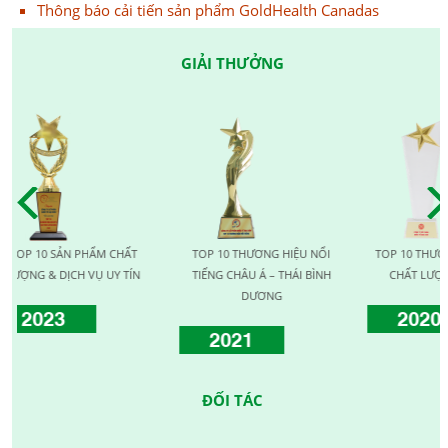
Thông báo cải tiến sản phẩm GoldHealth Canadas
GIẢI THƯỞNG
 SẢN PHẨM CHẤT
TOP 10 THƯƠNG HIỆU NỔI
TOP 10 THƯƠNG HIỆU 
 DỊCH VỤ UY TÍN
TIẾNG CHÂU Á – THÁI BÌNH
CHẤT LƯỢNG QUỐC 
DƯƠNG
23
2020
2021
ĐỐI TÁC