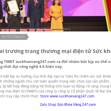
TIN TỨC CÔNG TY
ai trương trang thương mại điện tử Sức k
ng TMĐT suckhoevang247.com ra đời nhằm bắt kịp xu thế và
g thời đại công nghệ 4.0 hiện nay.
 bắt kịp xu hướng của thời đại, tạo ra “siêu thị chăm sóc sức khỏe
h những người chủ, với toàn quyền trong việc chọn lựa sản phẩm; t
; ký kết hợp đồng bằng hệ thống tính toán tự động, rõ ràng, trung 
ng mại điện tử (TMĐT) của công ty
công ty Cổ phần Quốc tế Đại S
chỉ truy cập chính thức:
Store
www.suckhoevang247.com
Zalo Shop
Sức Khỏe Vàng 247.com