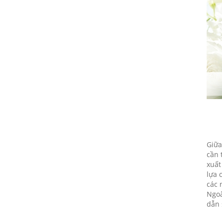
09/10/2018
Họp mặt đầu năm 2017 tại Đà
Nẵng
09/10/2018
Suối Voi - Lăng Cô Team
Building 2017
09/10/2018
CHƯƠNG TRÌNH KỶ NIỆM 10
NĂM THÀNH LẬP
09/10/2018
Giữa
HỘI NGHỊ TRI ÂN KHÁCH HÀNG
cần 
- VĨNH LONG 2017
xuất
09/10/2018
lựa 
các 
TỔNG KẾT HOẠT ĐỘNG KINH
Ngoà
DOANH NĂM 2017 & CHIẾN
dẫn 
LƯỢC PHÁT TRIỂN NĂM 2018
09/10/2018