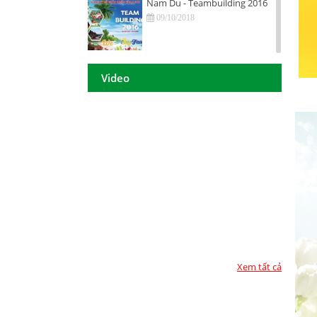
Nam Du - Teambuilding 2016
09/10/2018
Hội nghị tri ân khách hàng - Tiền
Giang 2016
Video
09/10/2018
DAISON GROUP Quảng Ngãi -
Hội nghị tri ân khách hàng 2016
09/10/2018
DAISON GROUP - ĐẠT GIẢI
THƯỞNG
09/10/2018
TOP 10 - DOANH NGHIỆP ĐẢM
BẢO CHẤT LƯỢNG 2017
09/10/2018
Xem tất cả
Họp mặt đầu năm 2017 tại TP.
Hồ Chí Minh