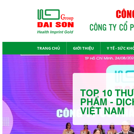
CÔNG
CÔNG TY CỔ 
TRANG CHỦ
GIỚI THIỆU
Y TẾ - SỨC KH
TOP 10 THƯ
PHẨM - DỊC
VIỆT NAM