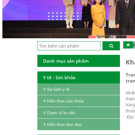
Danh mục sản phẩm
Kh
Tra
Y tế - Sức khỏe
tron
Sự kiện y tế
Nhằm
thàn
Kiến thức sức khỏe
hàng
thươ
Dược sĩ tư vấn
Địa 
Kiến thức làm đẹp