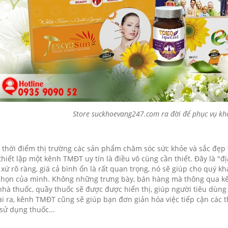
Store suckhoevang247.com ra đời để phục vụ kh
 thời điểm thị trường các sản phẩm chăm sóc sức khỏe và sắc đẹp “b
thiết lập một kênh TMĐT uy tín là điều vô cùng cần thiết. Đây là "
 xứ rõ ràng, giá cả bình ổn là rất quan trọng, nó sẽ giúp cho quý 
chọn của mình. Không những trưng bày, bán hàng mà thông qua 
nhà thuốc, quầy thuốc sẽ được được hiển thị, giúp người tiêu dù
i ra, kênh TMĐT cũng sẽ giúp bạn đơn giản hóa việc tiếp cận các t
sử dụng thuốc...