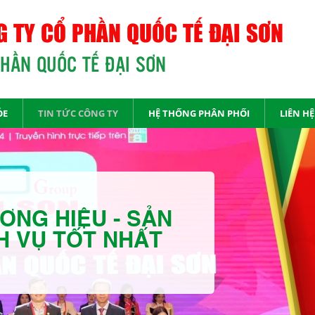
 TY CỔ PHẦN QUỐC TẾ ĐẠI SƠN
PHẦN QUỐC TẾ ĐẠI SƠN
ỎE
TIN TỨC CÔNG TY
HỆ THỐNG PHÂN PHỐI
LIÊN HỆ
ƠNG HIỆU - SẢN
H VỤ TỐT NHẤT