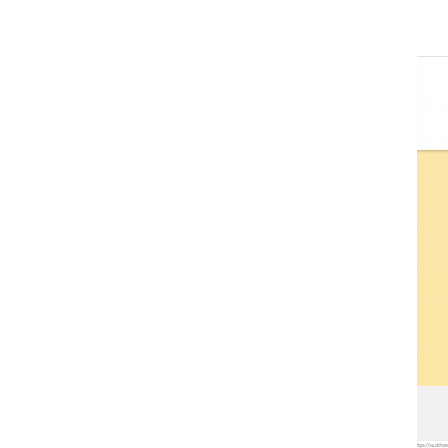
VINH DANH NHÂN VIÊN XUẤT
SẮC (THÁNG 12.2017)
09/10/2018
HAPPY WEEKEND - Làm hết sức,
chơi hết mình
09/10/2018
NƠI TÌNH YÊU BẮT ĐẦU!
09/10/2018
Đồng hành cùng team building
2018
09/10/2018
ONE TEAM - ONE DREAM chặng
1: Ngày hội lớn của những chiến
binh GPS
09/10/2018
Đại Sơn Vĩnh Long: Kết hợp
cùng Nhà thuốc mang Trung