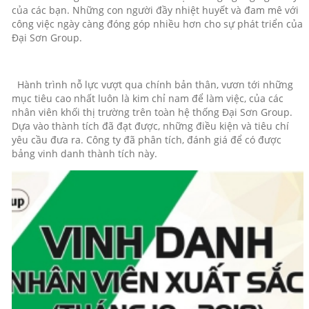
của các bạn. Những con người đầy nhiệt huyết và đam mê với
công việc ngày càng đóng góp nhiều hơn cho sự phát triển của
Đại Sơn Group.
Hành trình nỗ lực vượt qua chính bản thân, vươn tới những
mục tiêu cao nhất luôn là kim chỉ nam để làm việc, của các
nhân viên khối thị trường trên toàn hệ thống Đại Sơn Group.
Dựa vào thành tích đã đạt được, những điều kiện và tiêu chí
yêu cầu đưa ra. Công ty đã phân tích, đánh giá để có được
bảng vinh danh thành tích này.