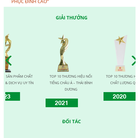
PHỤC ĐỈNH CAO”
GIẢI THƯỞNG
PHẨM CHẤT
TOP 10 THƯƠNG HIỆU NỔI
TOP 10 THƯƠNG HIỆU VÀNG
 VỤ UY TÍN
TIẾNG CHÂU Á – THÁI BÌNH
CHẤT LƯỢNG QUỐC TẾ
DƯƠNG
2020
2021
ĐỐI TÁC