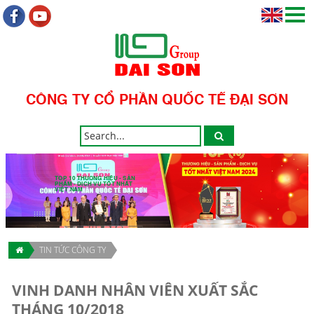
CÔNG TY CỔ PHẦN QUỐC TẾ ĐẠI SƠN
TOP 10 THƯƠNG HIỆU - SẢN
PHẨM - DỊCH VỤ TỐT NHẤT
VIỆT NAM
TIN TỨC CÔNG TY
VINH DANH NHÂN VIÊN XUẤT SẮC
THÁNG 10/2018