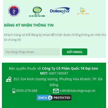
ĐĂNG KÝ NHẬN THÔNG TIN
Khách hàng có thể đăng ký email để nhận được những thông tin mới nhất
từ chúng tôi
GỞI EMAIL
Bản quyền thuộc về
Công Ty Cổ Phần Quốc Tế Đại Sơn
MST:
0401740587
352-354 Kinh Dương Vương, Phường Hòa Khánh, TP. Đà
Nẵng
0935.078.068
-
cskh@daisongroup.vn