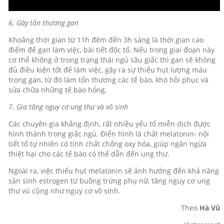
6. Gây tổn thương gan
Khoảng thời gian từ 11h đêm đến 3h sáng là thời gian cao
điểm để gan làm việc, bài tiết độc tố. Nếu trong giai đoạn này
cơ thể không ở trong trạng thái ngủ sâu giấc thì gan sẽ không
đủ điều kiện tốt để làm việc, gây ra sự thiếu hụt lượng máu
trong gan, từ đó làm tổn thương các tế bào, khó hồi phục và
sửa chữa những tế bào hỏng.
7. Gia tăng nguy cơ ung thư và vô sinh
Các chuyên gia khẳng định, rất nhiều yếu tố miễn dịch được
hình thành trong giấc ngủ. Điển hình là chất melatonin- nội
tiết tố tự nhiên có tính chất chống oxy hóa, giúp ngăn ngừa
thiệt hại cho các tế bào có thể dẫn đến ung thư.
Ngoài ra, việc thiếu hụt melatonin sẽ ảnh hưởng đến khả năng
sản sinh estrogen từ buồng trứng phụ nữ, tăng nguy cơ ung
thư vú cũng như nguy cơ vô sinh.
Theo
Hà Vũ