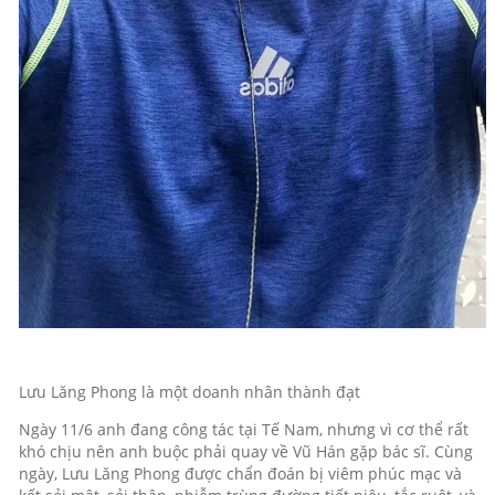
Lưu Lăng Phong là một doanh nhân thành đạt
Ngày 11/6 anh đang công tác tại Tế Nam, nhưng vì cơ thể rất
khó chịu nên anh buộc phải quay về Vũ Hán gặp bác sĩ. Cùng
ngày, Lưu Lăng Phong được chẩn đoán bị viêm phúc mạc và