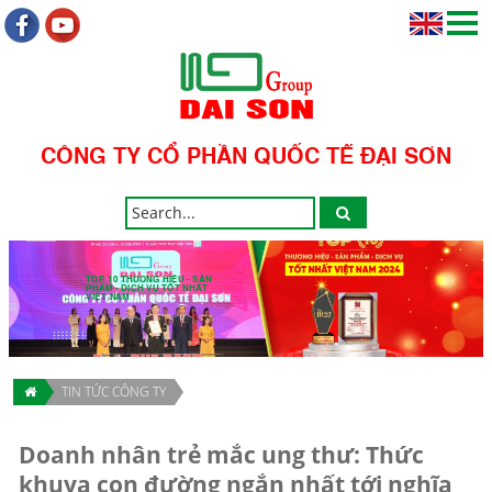
CÔNG TY CỔ PHẦN QUỐC TẾ ĐẠI SƠN
TOP 10 THƯƠNG HIỆU - SẢN
PHẨM - DỊCH VỤ TỐT NHẤT
VIỆT NAM
TIN TỨC CÔNG TY
Doanh nhân trẻ mắc ung thư: Thức
khuya con đường ngắn nhất tới nghĩa