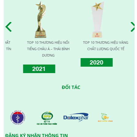
TOP 10 THƯƠNG HIỆU NỔI
TOP 10 THƯƠNG HIỆU VÀNG
TOP 
TIẾNG CHÂU Á – THÁI BÌNH
CHẤT LƯỢNG QUỐC TẾ
LƯỢNG
DƯƠNG
2020
2021
2
ĐỐI TÁC
ĐĂNG KÝ NHẬN THÔNG TIN