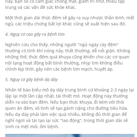
này, bạn sẽ có cảm giác chóng mặt, giảm trí nhớ, thiếu tập
trung và các vấn đề sức khỏe khác.
Một thời gian dài thức đêm sẽ gây ra suy nhược thần kinh, mất
ngủ, các triệu chứng bất lợi khác cũng sẽ xuất hiện sau đó.
4. Nguy cơ cao gây ra bệnh tim
Nghiên cứu cho thấy, những người "ngủ ngày cày đêm"
thường có tính khí nóng nảy, thất thường, dễ nổi giận. Không
những thế, thức đêm quá khuya cũng khiến cho các cơ quan
nội tạng hoạt động bất bình thường, nhịp tim không điều
chỉnh kịp thời, gây nên các bệnh tim mạch, huyết áp.
5. Nguy cơ gây bệnh dạ dày
Nhân tế bào biểu mô dạ dày trung bình cứ khoảng 2-3 ngày lại
lặp lại một lần cập nhật, tái thiết mô. Hoạt động này thường
diễn ra vào ban đêm. Nếu bạn thức khuya, đi kèm với thói
quen ăn đêm, vô tình sẽ tạo gánh nặng cho đường tiêu hóa.
Nếu dạ dày phải làm việc quá nhiều, không đủ thời gian để
nghỉ ngơi và tái tạo lại sức "lao động", trong thời gian dài sẽ
sinh ra mệt mỏi, ốm bệnh.