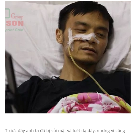
Trước đây anh ta đã bị sỏi mật và loét dạ dày, nhưng vì công