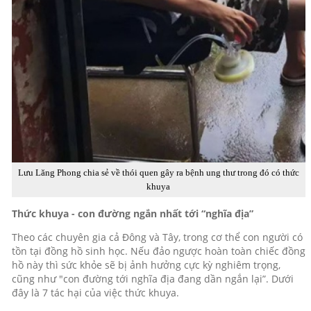
Lưu Lăng Phong chia sẻ về thói quen gây ra bệnh ung thư trong đó có thức
khuya
Thức khuya - con đường ngắn nhất tới “nghĩa địa”
Theo các chuyên gia cả Đông và Tây, trong cơ thể con người có
tồn tại đồng hồ sinh học. Nếu đảo ngược hoàn toàn chiếc đồng
hồ này thì sức khỏe sẽ bị ảnh hưởng cực kỳ nghiêm trọng,
cũng như "con đường tới nghĩa địa đang dần ngắn lại”. Dưới
đây là 7 tác hại của việc thức khuya.