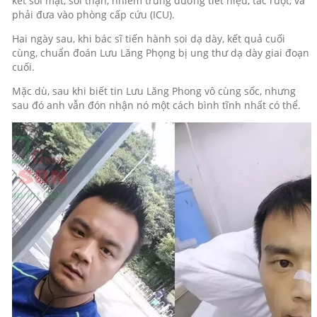
kết sỏi mật, sỏi thận, nhiễm trùng đường tiết niệu, tắc ruột, và
phải đưa vào phòng cấp cứu (ICU).
Hai ngày sau, khi bác sĩ tiến hành soi dạ dày, kết quả cuối
cùng, chuẩn đoán Lưu Lăng Phọng bị ung thư dạ dày giai đoạn
cuối.
Mặc dù, sau khi biết tin Lưu Lăng Phong vô cùng sốc, nhưng
sau đó anh vẫn đón nhận nó một cách bình tĩnh nhất có thể.