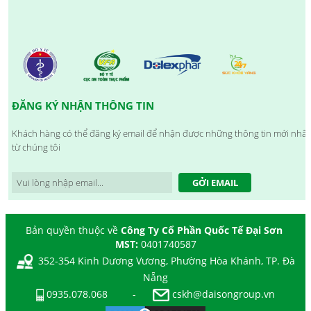
ĐĂNG KÝ NHẬN THÔNG TIN
Khách hàng có thể đăng ký email để nhận được những thông tin mới nhất
từ chúng tôi
GỞI EMAIL
Bản quyền thuộc về
Công Ty Cổ Phần Quốc Tế Đại Sơn
MST:
0401740587
352-354 Kinh Dương Vương, Phường Hòa Khánh, TP. Đà
Nẵng
0935.078.068
-
cskh@daisongroup.vn