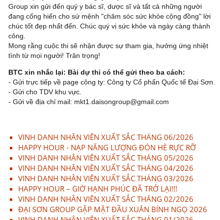
Group xin gửi đến quý y bác sĩ, dược sĩ và tất cả những người
đang cống hiến cho sứ mệnh "chăm sóc sức khỏe cộng đồng" lời
chúc tốt đẹp nhất đến. Chúc quý vị sức khỏe và ngày càng thành
công.
Mong rằng cuộc thi sẽ nhận được sự tham gia, hưởng ứng nhiệt
tình từ mọi người! Trân trọng!
BTC xin nhắc lại: Bài dự thi có thể gửi theo ba cách:
- Gửi trực tiếp về page công ty: Công ty Cổ phẩn Quốc tế Đại Sơn.
- Gửi cho TDV khu vực.
- Gửi về địa chỉ mail: mkt1.daisongroup@gmail.com
VINH DANH NHÂN VIÊN XUẤT SẮC THÁNG 06/2026
HAPPY HOUR - NẠP NĂNG LƯỢNG ĐÓN HÈ RỰC RỠ
VINH DANH NHÂN VIÊN XUẤT SẮC THÁNG 05/2026
VINH DANH NHÂN VIÊN XUẤT SẮC THÁNG 04/2026
VINH DANH NHÂN VIÊN XUẤT SẮC THÁNG 03/2026
HAPPY HOUR – GIỜ HẠNH PHÚC ĐÃ TRỞ LẠI!!!
VINH DANH NHÂN VIÊN XUẤT SẮC THÁNG 02/2026
ĐẠI SƠN GROUP GẶP MẶT ĐẦU XUÂN BÍNH NGỌ 2026
VINH DANH NHÂN VIÊN XUẤT SẮC THÁNG 01/2026