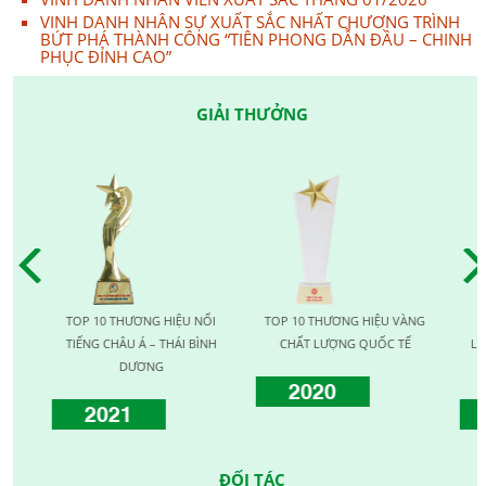
VINH DANH NHÂN SỰ XUẤT SẮC NHẤT CHƯƠNG TRÌNH
BỨT PHÁ THÀNH CÔNG “TIÊN PHONG DẪN ĐẦU – CHINH
PHỤC ĐỈNH CAO”
GIẢI THƯỞNG
TOP 10 THƯƠNG HIỆU NỔI
TOP 10 THƯƠNG HIỆU VÀNG
TOP
TIẾNG CHÂU Á – THÁI BÌNH
CHẤT LƯỢNG QUỐC TẾ
LƯỢN
DƯƠNG
2020
2021
ĐỐI TÁC