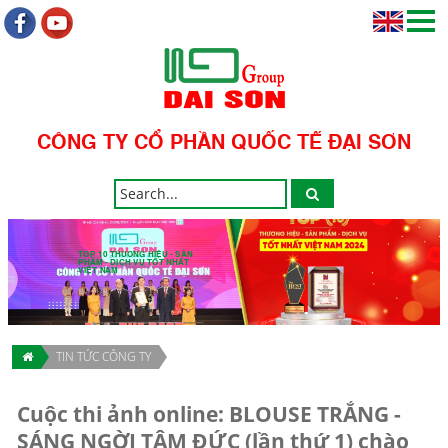
CÔNG TY CỔ PHẦN QUỐC TẾ ĐẠI SƠN
TOP 10 THƯƠNG HIỆU - SẢN
PHẨM - DỊCH VỤ TỐT NHẤT
VIỆT NAM
TIN TỨC CÔNG TY
Cuộc thi ảnh online: BLOUSE TRẮNG -
SÁNG NGỜI TÂM ĐỨC (lần thứ 1) chào