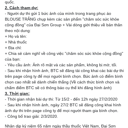
quốc.
2. Cách tham dự:
- Người dự thi gửi 1 bức ảnh của mình trong trang phục áo
BLOUSE TRẮNG chụp kèm các sản phẩm "chăm sóc sức khỏe
cộng đồng" của Đại Sơn Group + Vài dòng giới thiệu về bản thân
theo nội dung:
+ Họ và tên:
+ Nhà thuốc
+ Địa chỉ:
+ Chia sẻ cảm nghĩ về công việc "chăm sóc sức khỏe cộng đồng"
của bạn:
- Yêu cầu ảnh: Ảnh rõ mặt và các sản phẩm, không bị mờ, tối.
- Sau khi nhận hình ảnh, BTC sẽ đăng tải công khai các bài dự thi
trên page công ty để mọi người bình chọn. Bức ảnh có điểm bình
chọn cao nhất sẽ dành chiến thắng (Về cách thức bình chọn và
chấm điểm BTC sẽ có thông báo cụ thể khi đăng hình ảnh)
3. Thời gian:
- Thời gian nhận bài dự thi: Từ 15/2 - đến 12h ngày 27/2/2020
- Sau khi nhận hình ảnh, ngày 27/2 BTC sẽ đăng công khai hình
ảnh dự thi trên page công ty để mọi người tham gia bình chọn.
- Công bố trao giải: 2/3/2020.
Nhân dịp kỷ niệm 65 năm ngày thầy thuốc Việt Nam, Đại Sơn