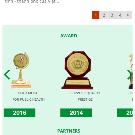
tỉnh - thành phố của Việt...
1
2
3
4
AWARD
GOLD MEDAL
SUPPLIER QUALITY
PRE
FOR PUBLIC HEALTH
PRESTIGE
F
2016
2014
20
PARTNERS