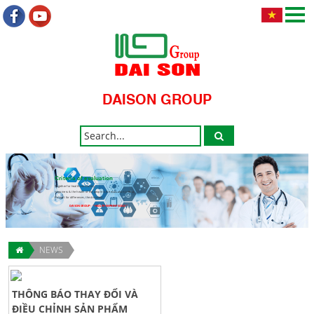
DAISON GROUP
Criteria of evaluation
Together for health community.
Happiness & the health of the people is the evaluation criteria.
Respect for differences, the discovery.
DAISON GROUP - " HEALTH IMPRINT GOLD "
NEWS
THÔNG BÁO THAY ĐỔI VÀ
ĐIỀU CHỈNH SẢN PHẨM