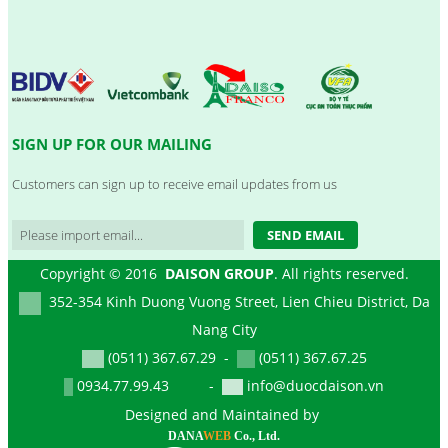
SIGN UP FOR OUR MAILING
Customers can sign up to receive email updates from us
SEND EMAIL
Copyright © 2016
DAISON GROUP
. All rights reserved.
352-354 Kinh Duong Vuong Street, Lien Chieu District, Da
Nang City
(0511) 367.67.29 -
(0511) 367.67.25
0934.77.99.43 -
info@duocdaison.vn
Designed and Maintained by
DANA
WEB
Co., Ltd.