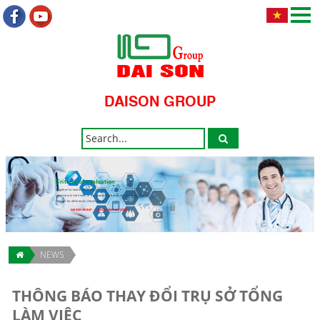
DAISON GROUP
Criteria of evaluation
Together for health community.
Happiness & the health of the people is the evaluation criteria.
Respect for differences, the discovery.
DAISON GROUP - " HEALTH IMPRINT GOLD "
NEWS
THÔNG BÁO THAY ĐỔI TRỤ SỞ TỔNG
LÀM VIỆC