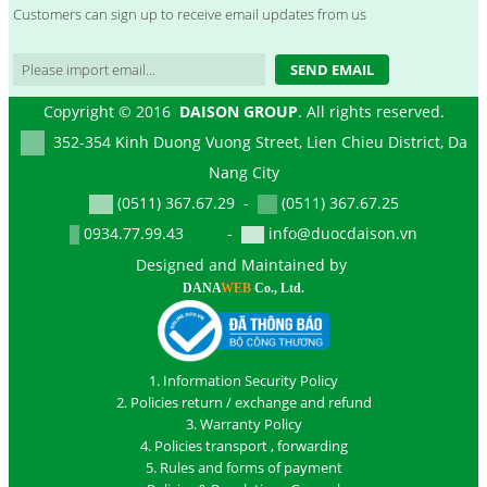
Customers can sign up to receive email updates from us
SEND EMAIL
Copyright © 2016
DAISON GROUP
. All rights reserved.
352-354 Kinh Duong Vuong Street, Lien Chieu District, Da
Nang City
(0511) 367.67.29 -
(0511) 367.67.25
0934.77.99.43 -
info@duocdaison.vn
Designed and Maintained by
DANA
WEB
Co., Ltd.
1. Information Security Policy
2. Policies return / exchange and refund
3. Warranty Policy
4. Policies transport , forwarding
5. Rules and forms of payment