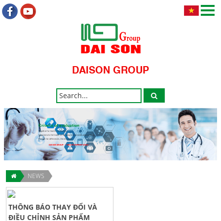
DAISON GROUP
Criteria of evaluation
Together for health community.
Happiness & the health of the people is the evaluation criteria.
Respect for differences, the discovery.
DAISON GROUP - " HEALTH IMPRINT GOLD "
NEWS
THÔNG BÁO THAY ĐỔI VÀ
ĐIỀU CHỈNH SẢN PHẨM