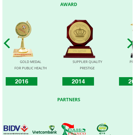
AWARD
GOLD MEDAL
SUPPLIER QUALITY
PRE
FOR PUBLIC HEALTH
PRESTIGE
F
2016
2014
20
PARTNERS