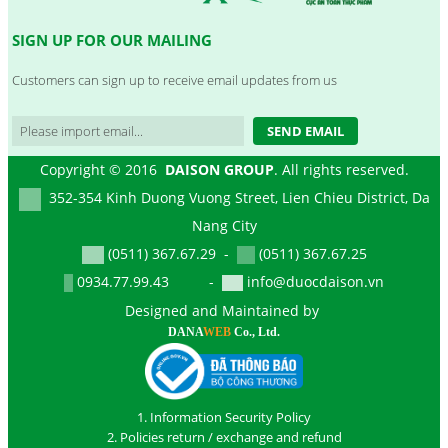
SIGN UP FOR OUR MAILING
Customers can sign up to receive email updates from us
SEND EMAIL
Copyright © 2016
DAISON GROUP
. All rights reserved.
352-354 Kinh Duong Vuong Street, Lien Chieu District, Da
Nang City
(0511) 367.67.29 -
(0511) 367.67.25
0934.77.99.43 -
info@duocdaison.vn
Designed and Maintained by
DANA
WEB
Co., Ltd.
1. Information Security Policy
2. Policies return / exchange and refund