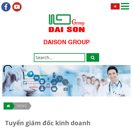
DAISON GROUP
Criteria of evaluation
Together for health community.
Happiness & the health of the people is the evaluation criteria.
Respect for differences, the discovery.
DAISON GROUP - " HEALTH IMPRINT GOLD "
NEWS
Tuyển giám đốc kinh doanh