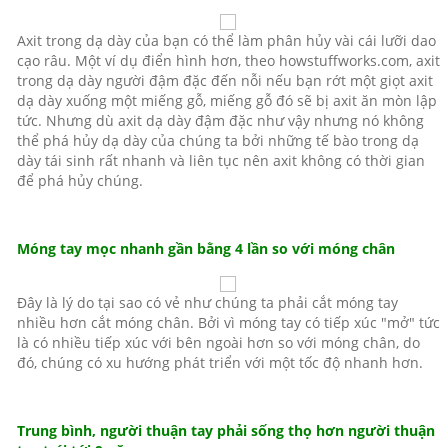
Axit trong dạ dày của bạn có thể làm phân hủy vài cái lưỡi dao
cạo râu. Một ví dụ điển hình hơn, theo howstuffworks.com, axit
trong dạ dày người đậm đặc đến nỗi nếu bạn rớt một giọt axit
dạ dày xuống một miếng gỗ, miếng gỗ đó sẽ bị axit ăn mòn lập
tức. Nhưng dù axit dạ dày đậm đặc như vậy nhưng nó không
thể phá hủy dạ dày của chúng ta bởi những tế bào trong dạ
dày tái sinh rất nhanh và liên tục nên axit không có thời gian
để phá hủy chúng.
Móng tay mọc nhanh gần bằng 4 lần so với móng chân
Đây là lý do tại sao có vẻ như chúng ta phải cắt móng tay
nhiều hơn cắt móng chân. Bởi vì móng tay có tiếp xúc "mở" tức
là có nhiều tiếp xúc với bên ngoài hơn so với móng chân, do
đó, chúng có xu hướng phát triển với một tốc độ nhanh hơn.
Trung bình, người thuận tay phải sống thọ hơn người thuận