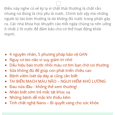
Điều này nghe có vẻ kỳ lạ vì chất thải thường là chất rắn,
nhưng nó đúng là chủ yếu là nước. Chính bởi vậy mà những
người bị táo bón thường là do không đủ nước trong phân gây
ra. Các nhà khoa học khuyến cáo mỗi ngày chúng ta nên uống
ít nhất 2 lít nước để đảm bảo cho cơ thể hoạt động khỏe
mạnh.
4 nguyên nhân, 5 phương pháp bảo vệ GAN
Nguy cơ teo não vì suy giảm trí nhớ
Dấu hiệu báo trước nhồi máu cơ tim bạn chớ coi thường
Sữa không đủ để giúp con phát triển chiều cao
Bệnh viêm loét dạ dày ai cũng cần biết
TAI BIẾN MẠCH MÁU NÃO – NGUY HIỂM KHÓ LƯỜNG
Đau nửa đầu - không thể xem thường!
Nhận biết sớm trẻ mắc tật khúc xạ
Những bệnh dễ mắc khi thiếu kẽm
Tinh chất nghệ Nano – Bí quyết vàng cho sức khỏe