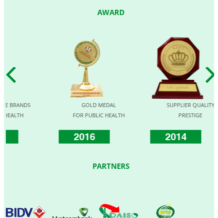
AWARD
RANDS
GOLD MEDAL
SUPPLIER QUALITY
TH
FOR PUBLIC HEALTH
PRESTIGE
2016
2014
PARTNERS