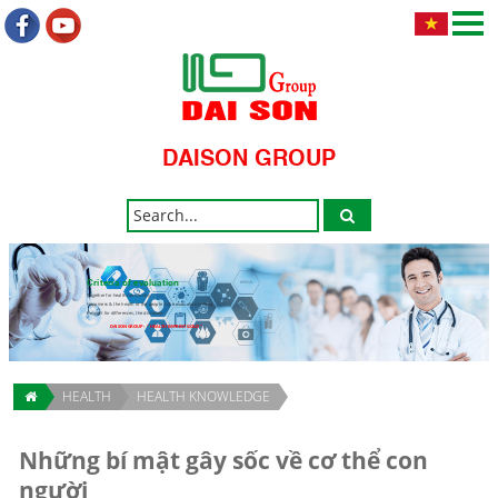
DAISON GROUP
Criteria of evaluation
Together for health community.
Happiness & the health of the people is the evaluation criteria.
Respect for differences, the discovery.
DAISON GROUP - " HEALTH IMPRINT GOLD "
HEALTH
HEALTH KNOWLEDGE
Những bí mật gây sốc về cơ thể con
người