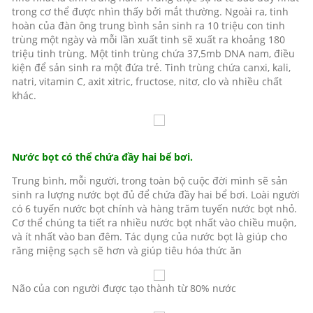
trong cơ thể được nhìn thấy bởi mắt thường. Ngoài ra, tinh
hoàn của đàn ông trung bình sản sinh ra 10 triệu con tinh
trùng một ngày và mỗi lần xuất tinh sẽ xuất ra khoảng 180
triệu tinh trùng. Một tinh trùng chứa 37,5mb DNA nam, điều
kiện để sản sinh ra một đứa trẻ. Tinh trùng chứa canxi, kali,
natri, vitamin C, axit xitric, fructose, nitơ, clo và nhiều chất
khác.
Nước bọt có thể chứa đầy hai bể bơi.
Trung bình, mỗi người, trong toàn bộ cuộc đời mình sẽ sản
sinh ra lượng nước bọt đủ để chứa đầy hai bể bơi. Loài người
có 6 tuyến nước bọt chính và hàng trăm tuyến nước bọt nhỏ.
Cơ thể chúng ta tiết ra nhiều nước bọt nhất vào chiều muộn,
và ít nhất vào ban đêm. Tác dụng của nước bọt là giúp cho
răng miệng sạch sẽ hơn và giúp tiêu hóa thức ăn
Não của con người được tạo thành từ 80% nước