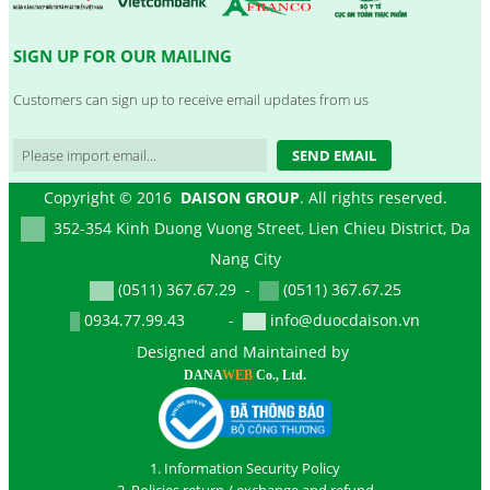
SIGN UP FOR OUR MAILING
Customers can sign up to receive email updates from us
SEND EMAIL
Copyright © 2016
DAISON GROUP
. All rights reserved.
352-354 Kinh Duong Vuong Street, Lien Chieu District, Da
Nang City
(0511) 367.67.29 -
(0511) 367.67.25
0934.77.99.43 -
info@duocdaison.vn
Designed and Maintained by
DANA
WEB
Co., Ltd.
1. Information Security Policy
2. Policies return / exchange and refund