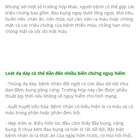
Nhưng với một số trường hợp khác, người bệnh có thể gặp các
triệu chứng bao gồm: đau bụng ngay dưới lồng ngực, khó tiêu,
buồn nôn, chán ăn, nôn mửa, sụt cân, nôn ra máu hoặc chóng
mặt, có các triệu chứng của bệnh thiếu máu, chẳng hạn như
chóng mặt và sốc do mất máu
Loét dạ dày có thể dẫn đến nhiều biến chứng nguy hiểm
- Thủng dạ dày: bệnh nhân đột ngột có cơn đau dữ dội như
dao đâm, bụng gồng cứng. Trường hợp này cần được phẫu
thuật kịp thời nếu không sẽ nguy hiểm cho tính mạng.
- Xuất huyết tiêu hóa: Bệnh nhân có biểu hiện ói ra máu và có
máu trong phân hoặc phân đen, hôi.
- Hẹp môn vị: Biểu hiện lúc đầu cảm thấy đầy bụng, nặng
bụng, ở chua kèm đau bụng và nôn ói rất dữ dội, đặc biệt
bệnh nhân ói ra thức ăn của ngày hôm trước, có mùi hôi thối.