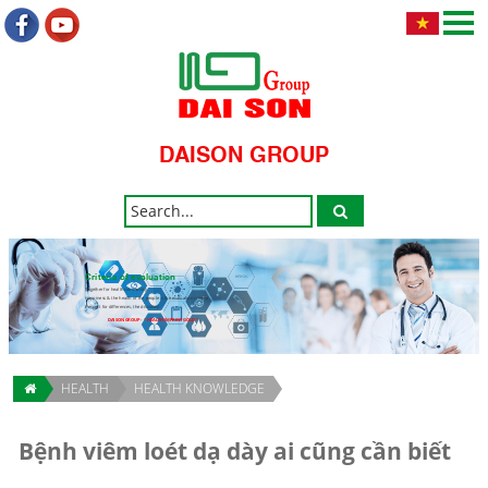
DAISON GROUP
Criteria of evaluation
Together for health community.
Happiness & the health of the people is the evaluation criteria.
Respect for differences, the discovery.
DAISON GROUP - " HEALTH IMPRINT GOLD "
HEALTH
HEALTH KNOWLEDGE
Bệnh viêm loét dạ dày ai cũng cần biết