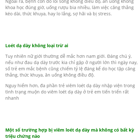
Ngoài ra, bệnh còn do lối sống không điều độ, ăn uống không
khoa học đúng giờ, uống rượu bia nhiều, làm việc căng thẳng
kéo dài, thức khuya, hay lo lắng, sợ hãi và bị stress.
Loét dạ dày không loại trừ ai
Tuy nhiên nữ giới thường dễ mắc hơn nam giới. Đáng chú ý,
nếu như đau dạ dày trước kia chỉ gặp ở người lớn thì ngày nay,
số trẻ em mắc bệnh cũng chiếm tỷ lệ đáng kể do học tập căng
thẳng, thức khuya, ăn uống không điều độ.
Nguy hiểm hơn, đa phần trẻ viêm loét dạ dày nhập viện trong
tình trạng muộn do viêm loét dạ dày ở trẻ em tiến triển rất
nhanh
Một số trường hợp bị viêm loét dạ dày mà không có bất kỳ
triệu chứng nào