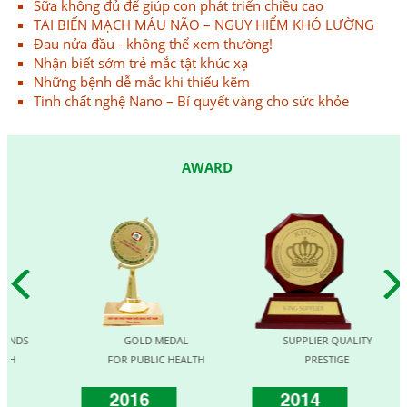
Sữa không đủ để giúp con phát triển chiều cao
TAI BIẾN MẠCH MÁU NÃO – NGUY HIỂM KHÓ LƯỜNG
Đau nửa đầu - không thể xem thường!
Nhận biết sớm trẻ mắc tật khúc xạ
Những bệnh dễ mắc khi thiếu kẽm
Tinh chất nghệ Nano – Bí quyết vàng cho sức khỏe
AWARD
DS
GOLD MEDAL
SUPPLIER QUALITY
FOR PUBLIC HEALTH
PRESTIGE
2016
2014