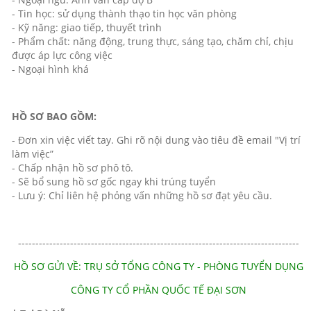
- Tin học: sử dụng thành thạo tin học văn phòng
- Kỹ năng: giao tiếp, thuyết trình
- Phẩm chất: năng động, trung thực, sáng tạo, chăm chỉ, chịu
được áp lực công việc
- Ngoại hình khá
HỒ SƠ BAO GỒM:
- Đơn xin việc viết tay. Ghi rõ nội dung vào tiêu đề email "Vị trí
làm việc”
- Chấp nhận hồ sơ phô tô.
- Sẽ bổ sung hồ sơ gốc ngay khi trúng tuyển
- Lưu ý: Chỉ liên hệ phỏng vấn những hồ sơ đạt yêu cầu.
---------------------------------------------------------------------------------
HỒ SƠ GỬI VỀ: TRỤ SỞ TỔNG CÔNG TY - PHÒNG TUYỂN DỤNG
CÔNG TY CỔ PHẦN QUỐC TẾ ĐẠI SƠN