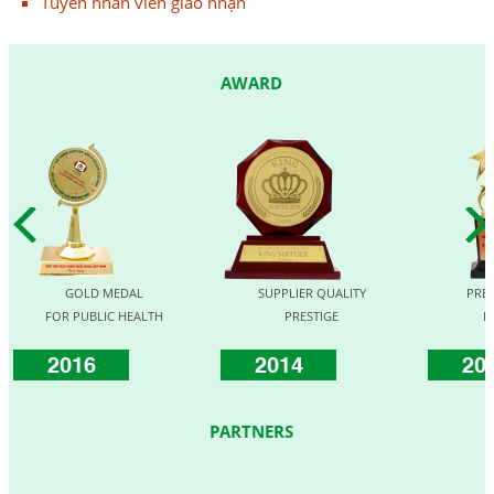
Tuyển nhân viên giao nhận
AWARD
GOLD MEDAL
SUPPLIER QUALITY
PRE
FOR PUBLIC HEALTH
PRESTIGE
F
2016
2014
20
PARTNERS