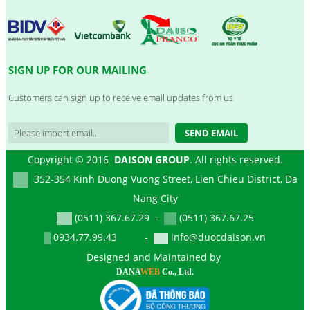
SIGN UP FOR OUR MAILING
Customers can sign up to receive email updates from us
SEND EMAIL
Copyright © 2016
DAISON GROUP
. All rights reserved.
352-354 Kinh Duong Vuong Street, Lien Chieu District, Da
Nang City
(0511) 367.67.29 -
(0511) 367.67.25
0934.77.99.43 -
info@duocdaison.vn
Designed and Maintained by
DANA
WEB
Co., Ltd.