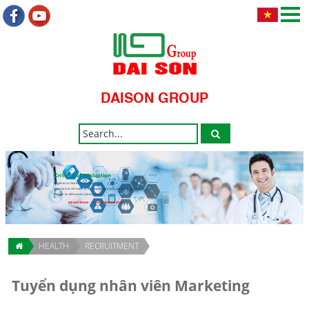
DAISON GROUP
Criteria of evaluation
Together for health community.
Happiness & the health of the people is the evaluation criteria.
Respect for differences, the discovery.
DAISON GROUP - " HEALTH IMPRINT GOLD "
HEALTH
RECRUITMENT
Tuyển dụng nhân viên Marketing